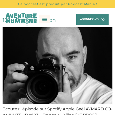
Ce podcast est produit par Podcast Mania !
103 – François Veillon
ABONNEZ-VOUS
Tous Les Épisodes
Les Chroniques
Écoutez l’épisode sur Spotify Apple Gaël AYMARD CO-