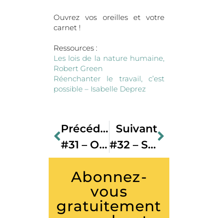
Ouvrez vos oreilles et votre
carnet !
Ressources :
Les lois de la nature humaine,
Robert Green
Réenchanter le travail, c’est
possible – Isabelle Deprez
Précédent
Suivant
#31 – Olivier SOUDIEUX
#32 – SEB LÉON
Abonnez-
vous
gratuitement