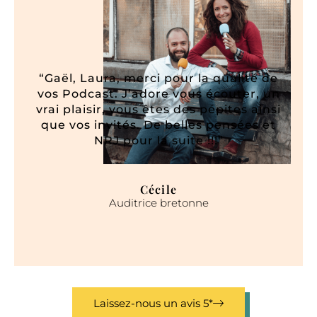
Témoignages 5*
“Gaël, Laura, merci pour la qualité de
“La
vos Podcast. J’adore vous écouter, un
rég
vrai plaisir, vous êtes des pépites ainsi
C
que vos invités. De belles pensées et
NRJ pour la suite !!!”
Cécile
Auditrice bretonne
Laissez-nous un avis 5*