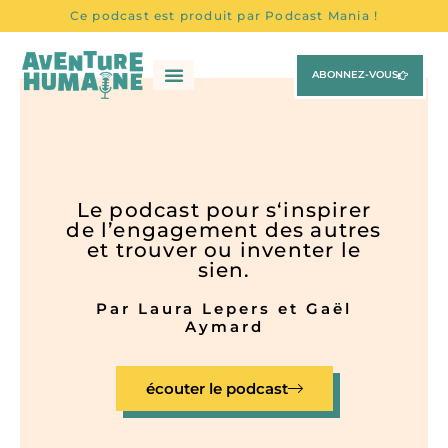
Ce podcast est produit par Podcast Mania !
ABONNEZ-VOUS
Tous Les Épisodes
Les Chroniques
Le podcast pour s‘inspirer
de l’engagement des autres
et trouver ou inventer le
sien.
Par Laura Lepers et Gaël
Aymard
écouter le podcast